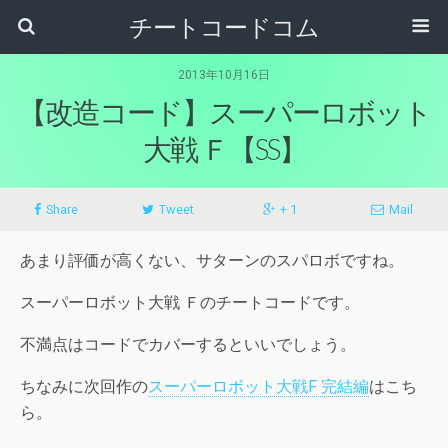
チートコードコム
2013年10月16日
【改造コード】スーパーロボット
大戦 Ｆ【SS】
Share
Tweet
+ 1
Mail
あまり評価が高くない、サターンのスパロボですね。
スーパーロボット大戦 Ｆのチートコードです。
不満点はコードでカバーするといいでしょう。
ちなみに次回作の
スーパーロボット大戦F 完結編
はこち
ら。