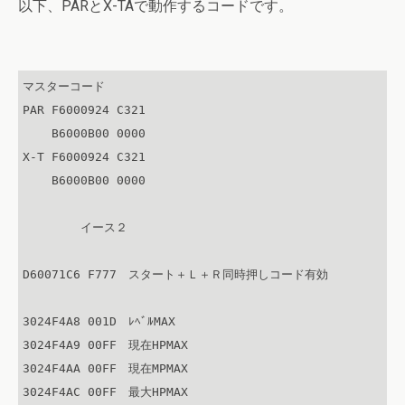
以下、PARとX-TAで動作するコードです。
マスターコード

PAR F6000924 C321

    B6000B00 0000

X-T F6000924 C321

    B6000B00 0000

	イース２

D60071C6 F777　スタート＋Ｌ＋Ｒ同時押しコード有効

3024F4A8 001D　ﾚﾍﾞﾙMAX

3024F4A9 00FF　現在HPMAX

3024F4AA 00FF　現在MPMAX

3024F4AC 00FF　最大HPMAX
