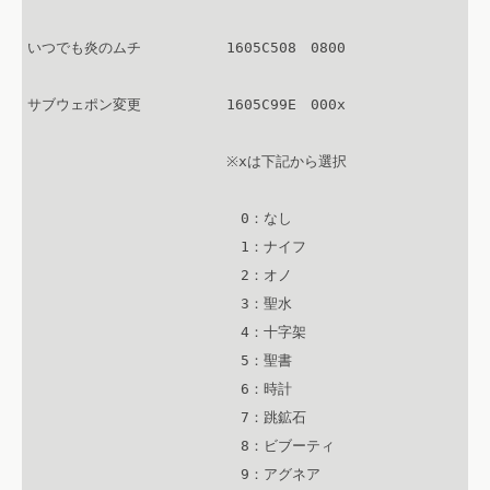
いつでも炎のムチ　　　　　　1605C508　0800

サブウェポン変更　　　　　　1605C99E　000x

　　　　　　　　　　　　　　※xは下記から選択

　　　　　　　　　　　　　　　0：なし

　　　　　　　　　　　　　　　1：ナイフ

　　　　　　　　　　　　　　　2：オノ

　　　　　　　　　　　　　　　3：聖水

　　　　　　　　　　　　　　　4：十字架

　　　　　　　　　　　　　　　5：聖書

　　　　　　　　　　　　　　　6：時計

　　　　　　　　　　　　　　　7：跳鉱石

　　　　　　　　　　　　　　　8：ビブーティ

　　　　　　　　　　　　　　　9：アグネア