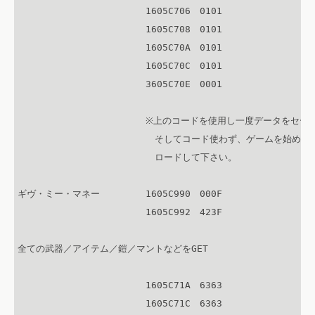
　　　　　　　　　　　　　　1605C706　0101

　　　　　　　　　　　　　　1605C708　0101

　　　　　　　　　　　　　　1605C70A　0101

　　　　　　　　　　　　　　1605C70C　0101

　　　　　　　　　　　　　　3605C70E　0001

　　　　　　　　　　　　　　※上のコードを使用し一度データをセーブ
　　　　　　　　　　　　　　　そしてコード使わず、ゲームを始めてデ
　　　　　　　　　　　　　　　ロードして下さい。

ギヴ・ミー・マネー　　　　　1605C990　000F

　　　　　　　　　　　　　　1605C992　423F

全ての武器／アイテム／鎧／マントなどをGET

　　　　　　　　　　　　　　1605C71A　6363

　　　　　　　　　　　　　　1605C71C　6363
