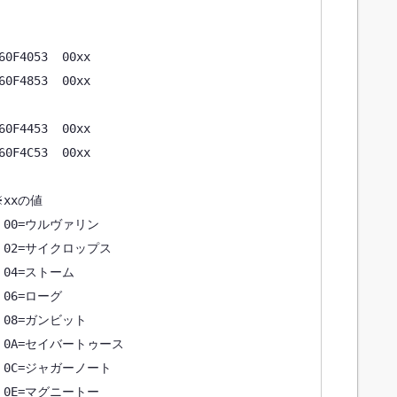
053  00xx

853  00xx

453  00xx

C53  00xx

xの値

0=ウルヴァリン

2=サイクロップス

4=ストーム

6=ローグ

8=ガンビット

A=セイバートゥース

C=ジャガーノート

E=マグニートー
