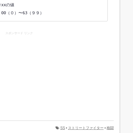
xの値

00（０）〜63（９９）
スポンサード リンク
SS
•
ストリートファイター
•
格闘