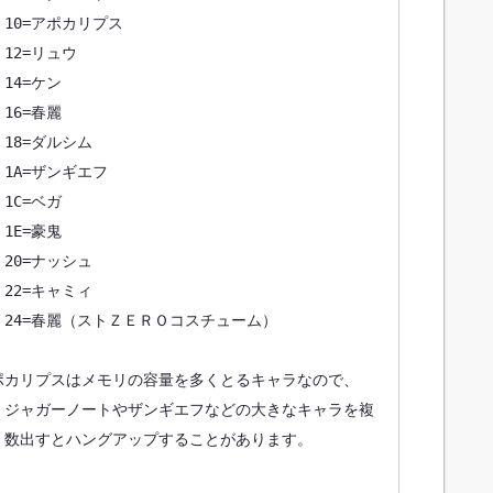
0=アポカリプス

2=リュウ

4=ケン

6=春麗

8=ダルシム

A=ザンギエフ

C=ベガ

E=豪鬼

0=ナッシュ

2=キャミィ

24=春麗（ストＺＥＲＯコスチューム）

カリプスはメモリの容量を多くとるキャラなので、

ジャガーノートやザンギエフなどの大きなキャラを複

数出すとハングアップすることがあります。
