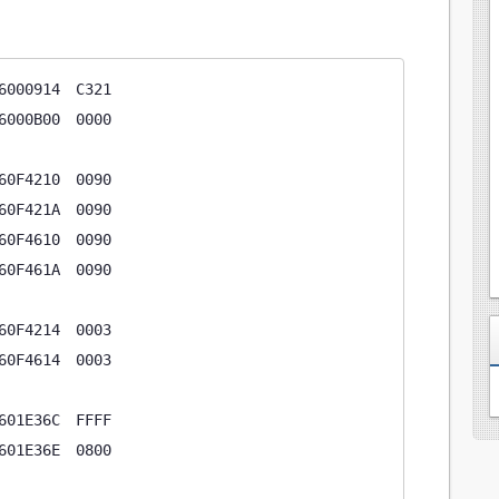
0914　C321

0B00　0000

4210　0090

421A　0090

4610　0090

461A　0090

4214　0003

4614　0003

E36C　FFFF

E36E　0800
