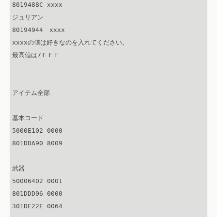
8019488C xxxx

ジュリアン

80194944　xxxx

xxxxの値は好きなのを入れてください。

最高値は7ＦＦＦ

アイテム全部

基本コード

5000E102 0000

801DDA90 8009

武器

50006402 0001

801DDD06 0000

301DE22E 0064
