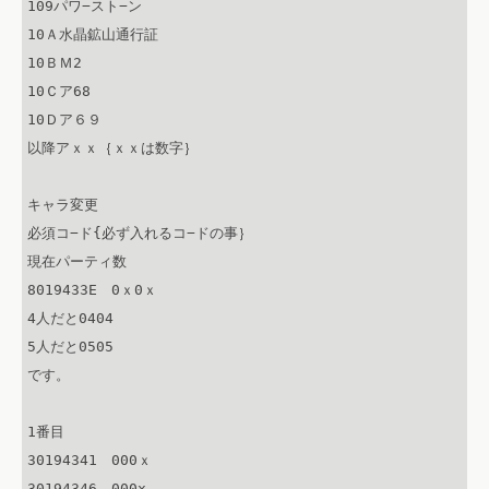
109パワ−スト−ン

10Ａ水晶鉱山通行証

10ＢＭ2

10Ｃア68

10Ｄア６９

以降アｘｘ｛ｘｘは数字｝

キャラ変更

必須コ−ド{必ず入れるコ−ドの事｝

現在パーティ数

8019433E　0ｘ0ｘ

4人だと0404

5人だと0505

です。

1番目

30194341　000ｘ

30194346　000x
