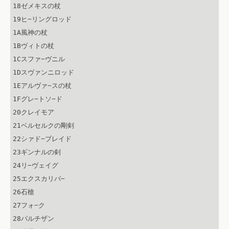
18ゼメキスの杖

19ヒ−リングロッド

1A風神の杖

1Bヴィトの杖

1Cスファ−ヴニル

1Dスヴァンニロッド

1Eアルヴァ−スの杖

1Fグレ−トソ−ド

20クレイモア

21ベルセルクの剛剣

22シァド−ブレイド

23ギンナルの剣

24リ−ヴェイグ

25エクスカリバ−

26石槍

27フォ−ク

28パルチザン
