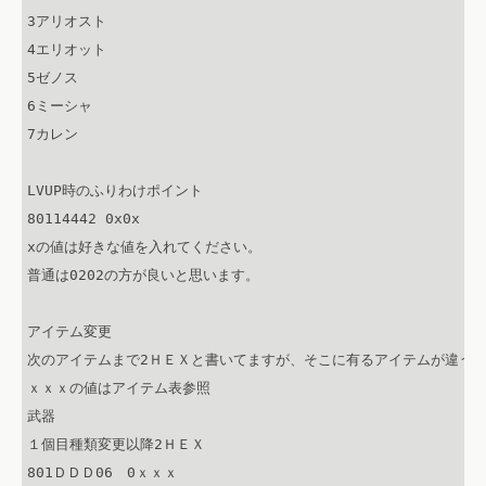
3アリオスト

4エリオット

5ゼノス

6ミーシャ

7カレン

LVUP時のふりわけポイント

80114442 0x0x

xの値は好きな値を入れてください。

普通は0202の方が良いと思います。

アイテム変更

次のアイテムまで2ＨＥＸと書いてますが、そこに有るアイテムが違うと
ｘｘｘの値はアイテム表参照

武器

１個目種類変更以降2ＨＥＸ

801ＤＤＤ06　0ｘｘｘ
