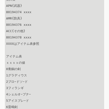
APN{武器}

80194374 xxxx

AMR{防具}

80194376 xxxx

ACC{その他}

80194378 xxxx

XXXXはアイテム表参照

アイテム表

ｘｘｘｘの値

0青銅の剣

1グラディウス

2ブロ−ドソ−ド

3フィランギ

4シェルオ−プナ−

5アイスブレ−ド

6雷鳴剣
