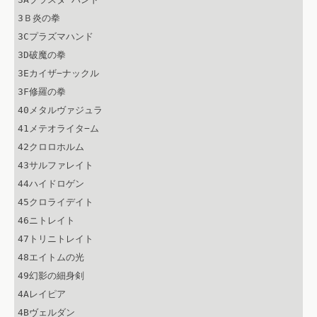
3Ｂ炎の拳

3Cプラズマハンド

3D破魔の拳

3Eカイザ−ナックル

3F修羅の拳

40メタルヴァジュラ

41メテオライタ−ム

42クロロホルム

43サルファレイト

44ハイドロゲン

45クロライデイト

46ニトレイト

47トリニトレイト

48エイトムの光

49幻影の細身剣

4Aレイピア

4Bヴェルダン
