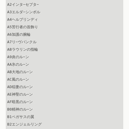
A2インタ−セプタ−

A3エルダ−シンボル

A4ヘルブリンディ

A5苦行者の首飾り

A6加護の腕輪

A7リ−ヴバンクル

A8ラウリンの指輪

A9炎のル−ン

AA氷のル−ン

AB大地のル−ン

AC風のル−ン

AD稲妻のル−ン

AE神聖のル−ン

AF暗黒のル−ン

B0精神のル−ン

B1ペガサスの翼

B2エンジェルリング
