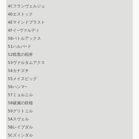
4Cフランヴェルジュ

4Dエストック

4Eマインドブラスト

4Fイ−ヴァルディ

50バトルアックス

51ハルバ−ド

52暗黒の戦斧

53ヴァルタムアクス

54カナズチ

55メイスビッグ

56ハンマ−

57ミョルニル

58破滅の鉄槌

59グリトニル

5Aスヴェル

5Bレイプダル

5Cズィンダル
