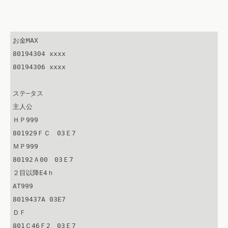
お金MAX

80194304 xxxx

80194306 xxxx

ステ−タス

主人公

ＨＰ999

801929ＦＣ　03Ｅ7

ＭＰ999

80192Ａ00　03Ｅ7

２目以降E4ｈ

AT999

8019437A 03E7

ＤＦ

801Ｃ46Ｆ2　03Ｅ7
