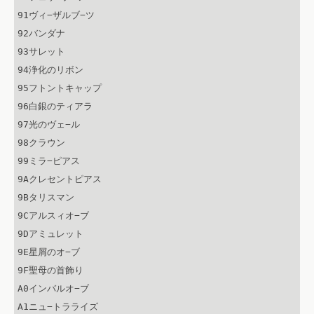
91ヴィ−ザルブ−ツ

92バンダナ

93サレット

94浄化のリボン

95フトントキャップ

96白銀のティアラ

97光のヴェ−ル

98クラウン

99ミラ−ピアス

9Aクレセントピアス

9Bタリスマン

9Cアルスィオ−ブ

9Dアミュレット

9E星屑のオ−ブ

9F聖母の首飾り

A0インバルオ−ブ

A1ニュ−トラライズ
