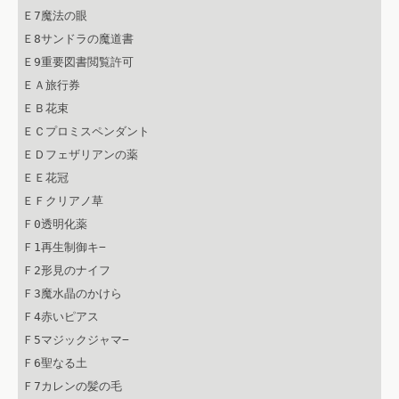
Ｅ7魔法の眼

Ｅ8サンドラの魔道書

Ｅ9重要図書閲覧許可

ＥＡ旅行券

ＥＢ花束

ＥＣプロミスペンダント

ＥＤフェザリアンの薬

ＥＥ花冠

ＥＦクリアノ草

Ｆ0透明化薬

Ｆ1再生制御キ−

Ｆ2形見のナイフ

Ｆ3魔水晶のかけら

Ｆ4赤いピアス

Ｆ5マジックジャマ−

Ｆ6聖なる土

Ｆ7カレンの髪の毛
