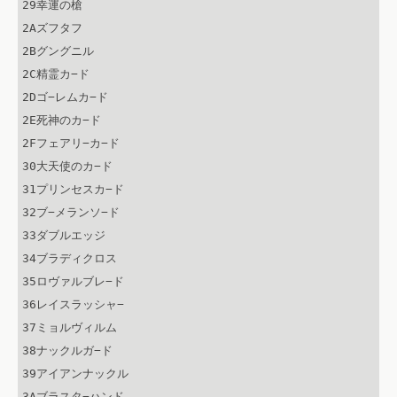
29幸運の槍

2Aズフタフ

2Bグングニル

2C精霊カ−ド

2Dゴ−レムカ−ド

2E死神のカ−ド

2Fフェアリ−カ−ド

30大天使のカ−ド

31プリンセスカ−ド

32ブ−メランソ−ド

33ダブルエッジ

34ブラディクロス

35ロヴァルブレ−ド

36レイスラッシャ−

37ミョルヴィルム

38ナックルガ−ド

39アイアンナックル

3Aブラスタ−ハンド
