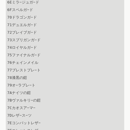
6Eミラ−ジュガ−ド

6Fスペルガ−ド

70ドラゴンガ−ド

71デュエルガ−ド

72ブレイブガ−ド

73スプリガンガ−ド

74ロイヤルガ−ド

75ファイナルガ−ド

76チェインメイル

77ブレストプレ−ト

78漆黒の鎧

79オ−ラプレ−ト

7Aナイツの鎧

7Bヴァルキリ−の鎧

7Cカオスア−マ−

7Dレザ−ス−ツ

7Eコンバットレザ−
