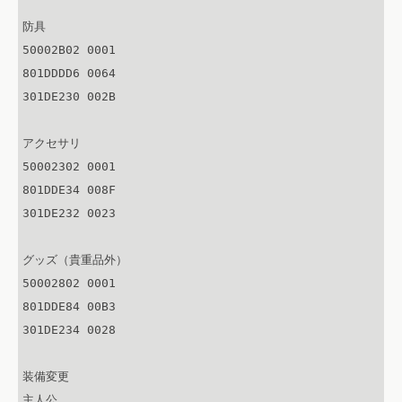
防具

50002B02 0001

801DDDD6 0064

301DE230 002B

アクセサリ

50002302 0001

801DDE34 008F

301DE232 0023

グッズ（貴重品外）

50002802 0001

801DDE84 00B3

301DE234 0028

装備変更

主人公
