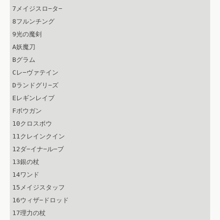
7メイジスロ−タ−

8フルンチング

9光の魔剣

A妖魔刀

Bグラム

Cレ−ヴァテイン

Dランドグリ−ズ

Eレギンレイブ

Fボウガン

10クロスボウ

11クレインクイン

12ダ−イナ−ル−ブ

13銀の杖

14ワンド

15メイジスタッフ

16ウィザ−ドロッド

17理力の杖
