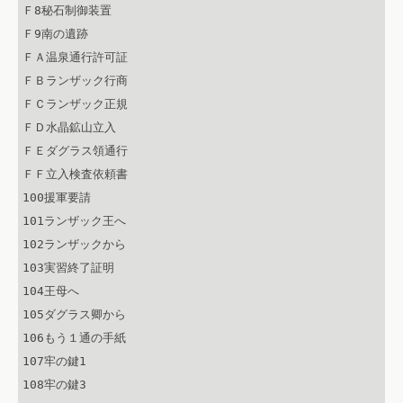
Ｆ8秘石制御装置

Ｆ9南の遺跡

ＦＡ温泉通行許可証

ＦＢランザック行商

ＦＣランザック正規

ＦＤ水晶鉱山立入

ＦＥダグラス領通行

ＦＦ立入検査依頼書

100援軍要請

101ランザック王へ

102ランザックから

103実習終了証明

104王母へ

105ダグラス卿から

106もう１通の手紙

107牢の鍵1

108牢の鍵3
