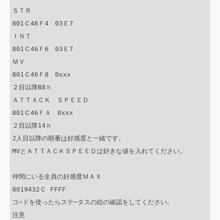
ＳＴＲ

801Ｃ46Ｆ4　03Ｅ7

ＩＮＴ

801Ｃ46Ｆ6　03Ｅ7

ＭＶ

801Ｃ46Ｆ8　0xxx

２目以降B8ｈ

ＡＴＴＡＣＫ　ＳＰＥＥＤ

801Ｃ46ＦＡ　0xxx

２目以降14ｈ

2人目以降の順番は好感度と一緒です。

MVとＡＴＴＡＣＫＳＰＥＥＤは好きな値を入れてください。

仲間にいる全員の好感度ＭＡＸ

8019432Ｃ FFFF

コ−ドを使ったらステ−タスの絵の確認をしてください。

注意
