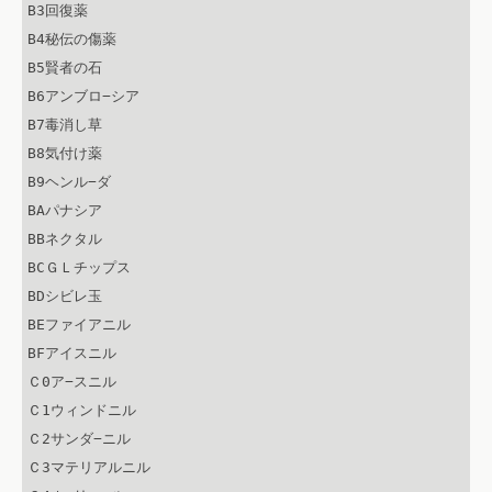
B3回復薬

B4秘伝の傷薬

B5賢者の石

B6アンブロ−シア

B7毒消し草

B8気付け薬

B9ヘンル−ダ

BAパナシア

BBネクタル

BCＧＬチップス

BDシビレ玉

BEファイアニル

BFアイスニル

Ｃ0ア−スニル

Ｃ1ウィンドニル

Ｃ2サンダ−ニル

Ｃ3マテリアルニル
