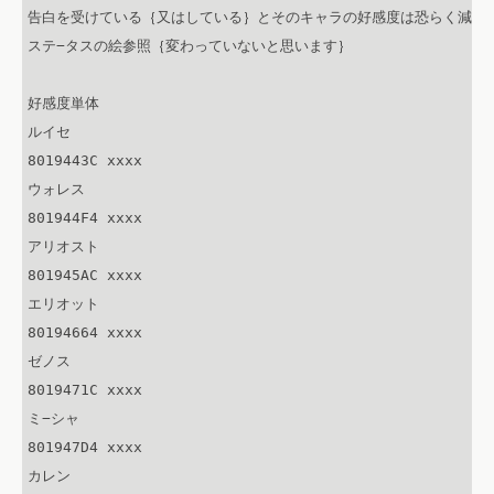
告白を受けている｛又はしている｝とそのキャラの好感度は恐らく減らな
ステ−タスの絵参照｛変わっていないと思います｝

好感度単体

ルイセ

8019443C xxxx

ウォレス

801944F4 xxxx

アリオスト

801945AC xxxx

エリオット

80194664 xxxx

ゼノス

8019471C xxxx

ミ−シャ

801947D4 xxxx

カレン
