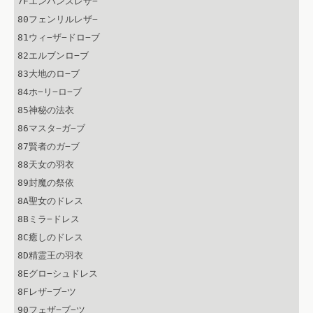
7Fエンハンスレザ−

80フェンリルレザ−

81ウィ−ザ−ドロ−ブ

82エルブンロ−ブ

83大地のロ−ブ

84ホ−リ−ロ−ブ

85神秘の法衣

86マスタ−ガ−ブ

87賢者のガ−ブ

88天女の羽衣

89封魔の祭依

8A聖女のドレス

8Bミラ−ドレス

8C癒しのドレス

8D精霊王の羽衣

8Eグロ−シュドレス

8Fレザ−ブ−ツ

90フェザ−ブ−ツ
