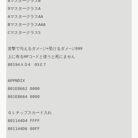
8マスタークラスB

9マスタークラスA

AマスタークラスAA

BマスタークラスAAA

CマスタークラスS

攻撃で与えるダメ−ジ+受けるダメ−ジ999

上に有るHPコ−ドと使うと死にません

80194ＡＤ4　03Ｅ7

APPNDIX

801E8662 0000

801E8664 0000

ＧＬチップスカード入れ

801144D4 FFFF

801144D6 00FF
