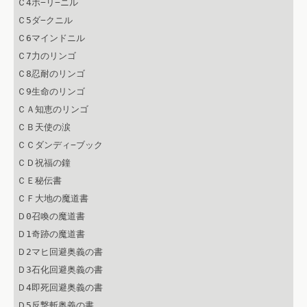
Ｃ4ホ−リ−ニル

Ｃ5ダ−クニル

Ｃ6マインドニル

Ｃ7力のリンゴ

Ｃ8忍耐のリンゴ

Ｃ9生命のリンゴ

ＣＡ知恵のリンゴ

ＣＢ天使の涙

ＣＣダンディ−ブック

ＣＤ祝福の鐘

ＣＥ秘伝書

ＣＦ大地の魔道書

Ｄ0召喚の魔道書

Ｄ1奇跡の魔道書

Ｄ2マヒ回避奥義の書

Ｄ3石化回避奥義の書

Ｄ4即死回避奥義の書

Ｄ5反撃斬奥義の書
