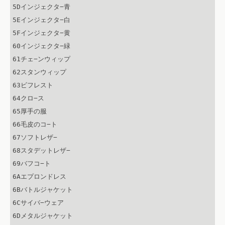
5Dインジェクタ−青

5Eインジェクタ−白

5Fインジェクタ−黄

60インジェクタ−緑

61チェ−ンウィップ

62スタンウィップ

63ビフレスト

64クロ−ス

65厚手の服

66毛皮のコ−ト

67ソフトレザ−

68スタデットレザ−

69バフコ−ト

6Aエプロンドレス

6Bバトルジャケット

6Cサイバ−ウェア

6Dメタルジャケット
