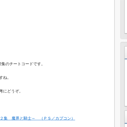
2集のチートコードです。
すね。
考にどうぞ。
２集 魔界と騎士～ （ＰＳ／カプコン）