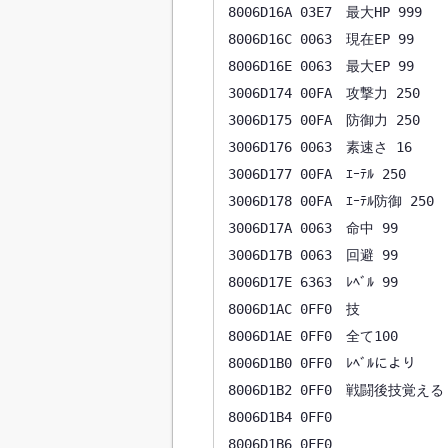
8006D16A 03E7　最大HP 999

8006D16C 0063　現在EP 99

8006D16E 0063　最大EP 99

3006D174 00FA　攻撃力 250

3006D175 00FA　防御力 250

3006D176 0063　素速さ 16

3006D177 00FA　ｴｰﾃﾙ 250

3006D178 00FA　ｴｰﾃﾙ防御 250

3006D17A 0063　命中 99

3006D17B 0063　回避 99

8006D17E 6363　ﾚﾍﾞﾙ 99

8006D1AC 0FF0　技

8006D1AE 0FF0　全て100

8006D1B0 0FF0　ﾚﾍﾞﾙにより

8006D1B2 0FF0　戦闘後技覚える

8006D1B4 0FF0

8006D1B6 0FF0
