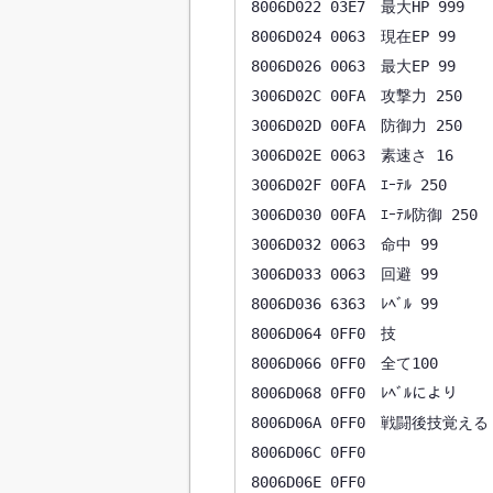
8006D022 03E7　最大HP 999

8006D024 0063　現在EP 99

8006D026 0063　最大EP 99

3006D02C 00FA　攻撃力 250

3006D02D 00FA　防御力 250

3006D02E 0063　素速さ 16

3006D02F 00FA　ｴｰﾃﾙ 250

3006D030 00FA　ｴｰﾃﾙ防御 250

3006D032 0063　命中 99

3006D033 0063　回避 99

8006D036 6363　ﾚﾍﾞﾙ 99

8006D064 0FF0　技

8006D066 0FF0　全て100

8006D068 0FF0　ﾚﾍﾞﾙにより

8006D06A 0FF0　戦闘後技覚える

8006D06C 0FF0

8006D06E 0FF0
